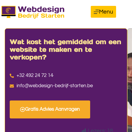
Menu
Wat kost het gemiddeld om een
website te maken en te
verkopen?
+32 492 24 72 14
info@webdesign-bedrijf-starten.be
Gratis Advies Aanvragen
Lezers:
18