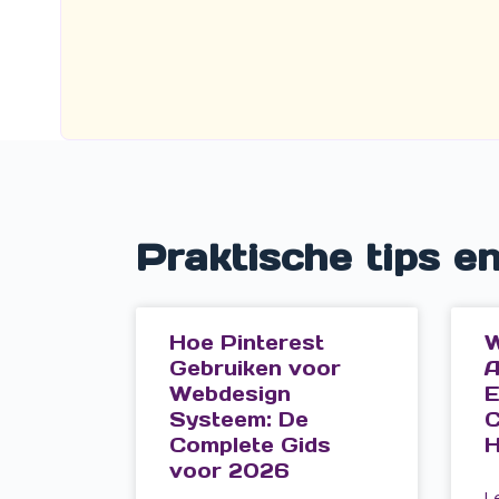
Praktische tips e
Hoe Pinterest
W
Gebruiken voor
A
Webdesign
E
Systeem: De
C
Complete Gids
H
voor 2026
L