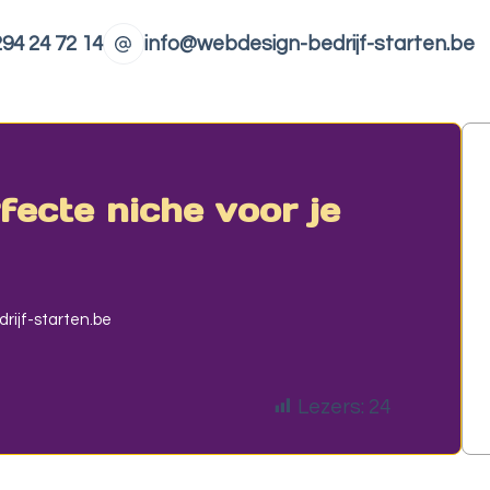
94 24 72 14
info@webdesign-bedrijf-starten.be
rfecte niche voor je
rijf-starten.be
Lezers:
24