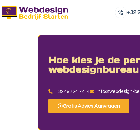
+32 2
Hoe kies je de pe
webdesignbureau
+32 492 24 72 14
info@webdesign-bed
Gratis Advies Aanvragen