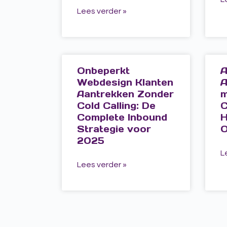
Lees verder »
Onbeperkt
A
Webdesign Klanten
A
Aantrekken Zonder
m
Cold Calling: De
C
Complete Inbound
H
Strategie voor
O
2025
L
Lees verder »