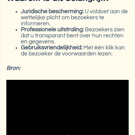
Juridische bescherming:
U voldoet aan de
wettelijke plicht om bezoekers te
informeren.
Professionele uitstraling:
Bezoekers zien
dat u transparant bent over hun rechten
en gegevens.
Gebruiksvriendelijkheid:
Met één klik kan
de bezoeker de voorwaarden lezen.
Bron: