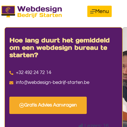
Menu
Hoe lang duurt het gemiddeld
om een webdesign bureau te
starten?
+32 492 24 72 14
info@webdesign-bedrijf-starten.be
Gratis Advies Aanvragen
Lezers:
16