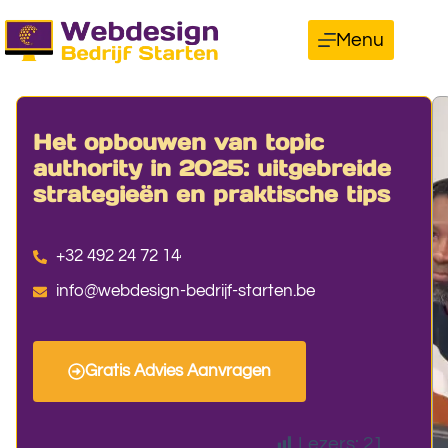
Menu
Het opbouwen van topic
authority in 2025: uitgebreide
strategieën en praktische tips
+32 492 24 72 14
info@webdesign-bedrijf-starten.be
Gratis Advies Aanvragen
Lezers:
21