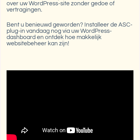
over uw WordPress-site zonder gedoe of
vertragingen.
Bent u benieuwd geworden? Installeer de ASC-
plug-in vandaag nog via uw WordPress-
dashboard en ontdek hoe makkelijk
websitebeheer kan zijn!