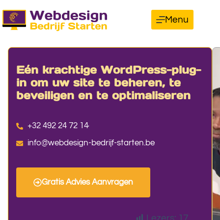
Menu
Eén krachtige WordPress-plug-
in om uw site te beheren, te
beveiligen en te optimaliseren
+32 492 24 72 14
info@webdesign-bedrijf-starten.be
Gratis Advies Aanvragen
Lezers:
17