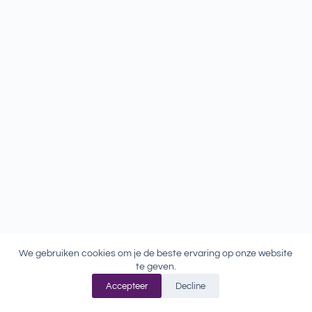
We gebruiken cookies om je de beste ervaring op onze website
te geven.
Accepteer
Decline
Copyright © 2026 - WordPress thema door
CreativeThemes